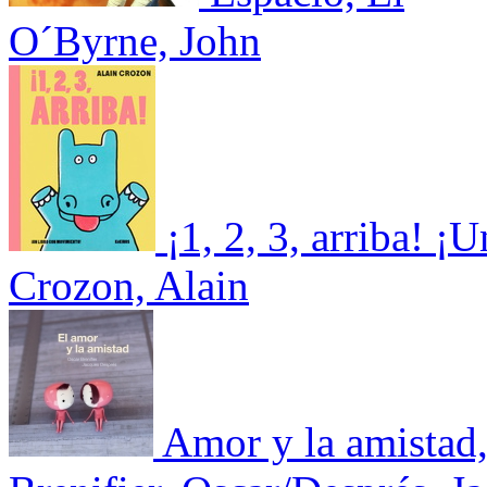
O´Byrne, John
¡1, 2, 3, arriba! 
Crozon, Alain
Amor y la amistad