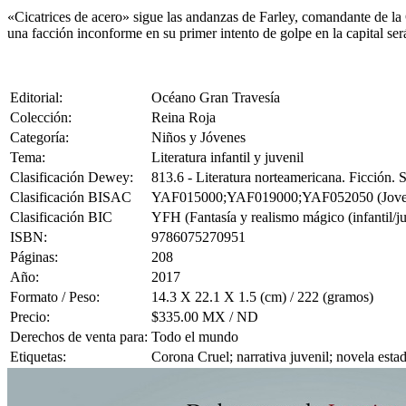
«Cicatrices de acero» sigue las andanzas de Farley, comandante de la G
una facción inconforme en su primer intento de golpe en la capital ser
Editorial:
Océano Gran Travesía
Colección:
Reina Roja
Categoría:
Niños y Jóvenes
Tema:
Literatura infantil y juvenil
Clasificación Dewey:
813.6 - Literatura norteamericana. Ficción.
Clasificación BISAC
YAF015000;YAF019000;YAF052050 (Joven Adul
Clasificación BIC
YFH (Fantasía y realismo mágico (infantil/ju
ISBN:
9786075270951
Páginas:
208
Año:
2017
Formato / Peso:
14.3 X 22.1 X 1.5 (cm) / 222 (gramos)
Precio:
$335.00 MX / ND
Derechos de venta para:
Todo el mundo
Etiquetas:
Corona Cruel; narrativa juvenil; novela esta