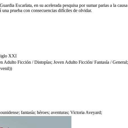
uardia Escarlata, en su acelerada pesquisa por sumar parias a la causa r
á una prueba con consecuencias difíciles de olvidar.
 Siglo XXI
to Ficción / Distopías; Joven Adulto Ficción/ Fantasía / General;
venil))
dounidense; fantasía; héroes; aventuras; Victoria Aveyard;