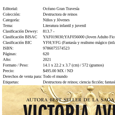
Editorial:
Océano Gran Travesía
Colección:
Destructora de reinos
Categoría:
Niños y Jóvenes
Tema:
Literatura infantil y juvenil
Clasificación Dewey:
813.7 -
Clasificación BISAC
YAF019030;YAF056000 (Joven Adulto Ficción
Clasificación BIC
YFH;YFG (Fantasía y realismo mágico (infantil
ISBN:
9786075574523
Páginas:
620
Año:
2021
Formato / Peso:
14.1 x 22.2 x 3.7 (cm) / 572 (gramos)
Precio:
$495.00 MX / ND
Derechos de venta para:
Todo el mundo
Etiquetas:
Destructora de reinos; ciencia ficción; fanta