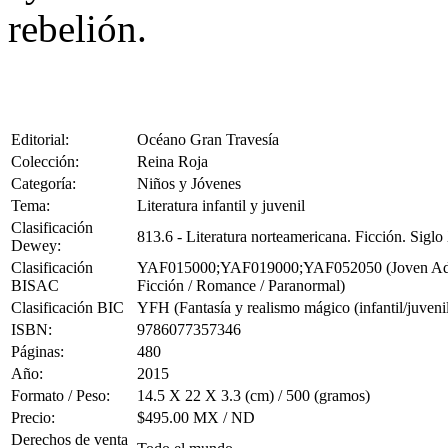
rebelión.
Editorial:
Océano Gran Travesía
Colección:
Reina Roja
Categoría:
Niños y Jóvenes
Tema:
Literatura infantil y juvenil
Clasificación
813.6 - Literatura norteamericana. Ficción. Sigl
Dewey:
Clasificación
YAF015000;YAF019000;YAF052050 (Joven Adulto F
BISAC
Ficción / Romance / Paranormal)
Clasificación BIC
YFH (Fantasía y realismo mágico (infantil/juvenil
ISBN:
9786077357346
Páginas:
480
Año:
2015
Formato / Peso:
14.5 X 22 X 3.3 (cm) / 500 (gramos)
Precio:
$495.00 MX / ND
Derechos de venta