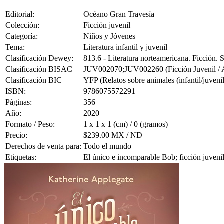
Editorial:
Océano Gran Travesía
Colección:
Ficción juvenil
Categoría:
Niños y Jóvenes
Tema:
Literatura infantil y juvenil
Clasificación Dewey:
813.6 - Literatura norteamericana. Ficción.
Clasificación BISAC
JUV002070;JUV002260 (Ficción Juvenil / Ani
Clasificación BIC
YFP (Relatos sobre animales (infantil/juvenil
ISBN:
9786075572291
Páginas:
356
Año:
2020
Formato / Peso:
1 x 1 x 1 (cm) / 0 (gramos)
Precio:
$239.00 MX / ND
Derechos de venta para:
Todo el mundo
Etiquetas:
El único e incomparable Bob; ficción juvenil