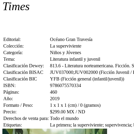
Times
Editorial:
Océano Gran Travesía
Colección:
La superviviente
Categoría:
Niños y Jóvenes
Tema:
Literatura infantil y juvenil
Clasificación Dewey:
813.6 - Literatura norteamericana. Ficción.
Clasificación BISAC
JUV037000;JUV002000 (Ficción Juvenil / Fan
Clasificación BIC
YFB (Ficción general (infantil/juvenil))
ISBN:
9786075570334
Páginas:
460
Año:
2019
Formato / Peso:
1 x 1 x 1 (cm) / 0 (gramos)
Precio:
$299.00 MX / ND
Derechos de venta para:
Todo el mundo
Etiquetas:
La primera; la superviviente; supervivencia;