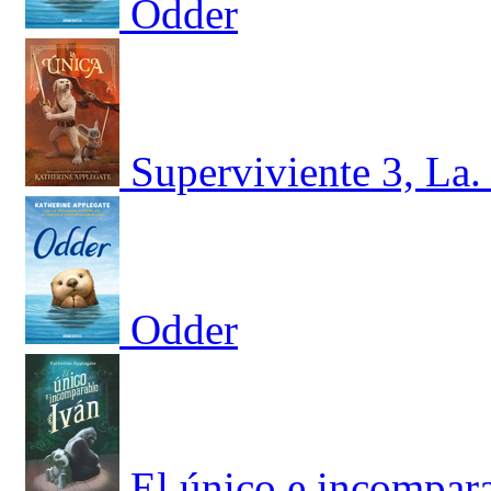
Odder
Superviviente 3, La.
Odder
El único e incompara