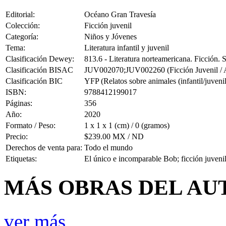
Editorial:
Océano Gran Travesía
Colección:
Ficción juvenil
Categoría:
Niños y Jóvenes
Tema:
Literatura infantil y juvenil
Clasificación Dewey:
813.6 - Literatura norteamericana. Ficción.
Clasificación BISAC
JUV002070;JUV002260 (Ficción Juvenil / Ani
Clasificación BIC
YFP (Relatos sobre animales (infantil/juvenil
ISBN:
9788412199017
Páginas:
356
Año:
2020
Formato / Peso:
1 x 1 x 1 (cm) / 0 (gramos)
Precio:
$239.00 MX / ND
Derechos de venta para:
Todo el mundo
Etiquetas:
El único e incomparable Bob; ficción juvenil
MÁS OBRAS DEL AU
ver más