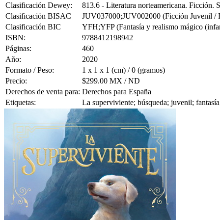
Clasificación Dewey:
813.6 - Literatura norteamericana. Ficción.
Clasificación BISAC
JUV037000;JUV002000 (Ficción Juvenil / Fan
Clasificación BIC
YFH;YFP (Fantasía y realismo mágico (infanti
ISBN:
9788412198942
Páginas:
460
Año:
2020
Formato / Peso:
1 x 1 x 1 (cm) / 0 (gramos)
Precio:
$299.00 MX / ND
Derechos de venta para:
Derechos para España
Etiquetas:
La superviviente; búsqueda; juvenil; fantasía;