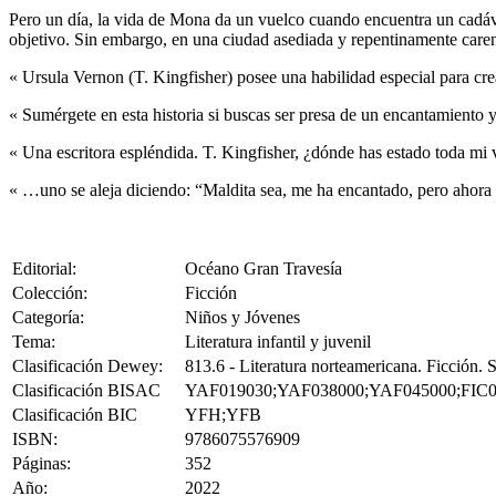
Pero un día, la vida de Mona da un vuelco cuando encuentra un cadáv
objetivo. Sin embargo, en una ciudad asediada y repentinamente caren
« Ursula Vernon (T. Kingfisher) posee una habilidad especial para cr
« Sumérgete en esta historia si buscas ser presa de un encantamiento y
« Una escritora espléndida. T. Kingfisher, ¿dónde has estado toda mi
« …uno se aleja diciendo: “Maldita sea, me ha encantado, pero ahora
Editorial:
Océano Gran Travesía
Colección:
Ficción
Categoría:
Niños y Jóvenes
Tema:
Literatura infantil y juvenil
Clasificación Dewey:
813.6 - Literatura norteamericana. Ficción.
Clasificación BISAC
YAF019030;YAF038000;YAF045000;FIC0
Clasificación BIC
YFH;YFB
ISBN:
9786075576909
Páginas:
352
Año:
2022