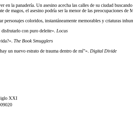
er en la panadería. Un asesino acecha las calles de su ciudad buscand
te de magos, el asesino podría ser la menor de las preocupaciones de M
ear personajes coloridos, instantáneamente memorables y criaturas inh
 disfrutarlo con puro deleite».
Locus
 vida?».
The Book Smugglers
 hay un nuevo estrato de trauma dentro de mí”».
Digital Divide
 Siglo XXI
09020