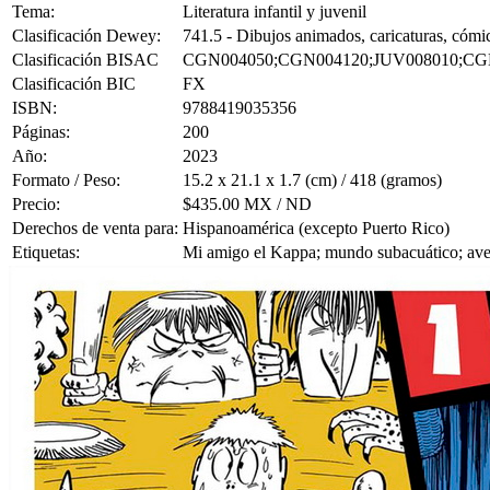
Tema:
Literatura infantil y juvenil
Clasificación Dewey:
741.5 - Dibujos animados, caricaturas, cómic
Clasificación BISAC
CGN004050;CGN004120;JUV008010;CG
Clasificación BIC
FX
ISBN:
9788419035356
Páginas:
200
Año:
2023
Formato / Peso:
15.2 x 21.1 x 1.7 (cm) / 418 (gramos)
Precio:
$435.00 MX / ND
Derechos de venta para:
Hispanoamérica (excepto Puerto Rico)
Etiquetas:
Mi amigo el Kappa; mundo subacuático; aven