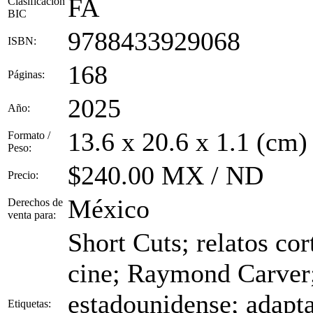
FA
Clasificación
BIC
9788433929068
ISBN:
168
Páginas:
2025
Año:
13.6 x 20.6 x 1.1 (cm)
Formato /
Peso:
$240.00 MX / ND
Precio:
México
Derechos de
venta para:
Short Cuts; relatos cor
cine; Raymond Carver;
estadounidense; adapta
Etiquetas: