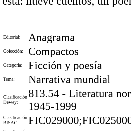
esta: nueve cuentos, un poe
Anagrama
Editorial:
Compactos
Colección:
Ficción y poesía
Categoría:
Narrativa mundial
Tema:
813.54 - Literatura no
Clasificación
Dewey:
1945-1999
FIC029000;FIC02500
Clasificación
BISAC