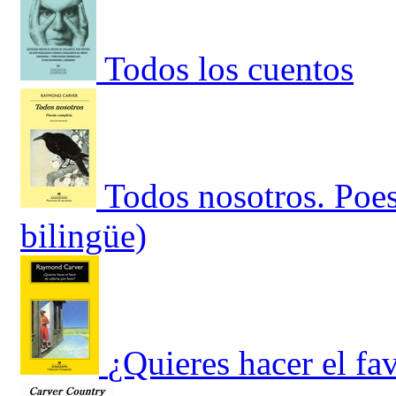
Todos los cuentos
Todos nosotros. Poes
bilingüe)
¿Quieres hacer el fav