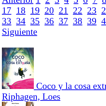
17
18
19
20
21
22
23
2
33
34
35
36
37
38
39
4
Siguiente
Coco y la cosa ext
Riphagen, Loes