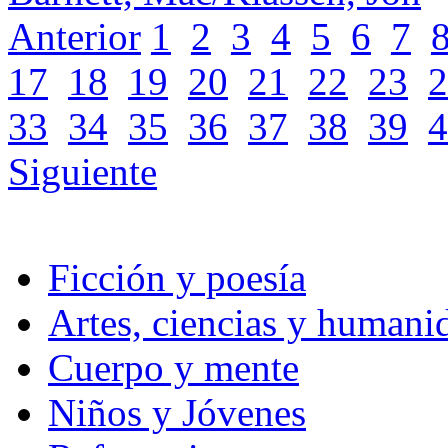
Anterior
1
2
3
4
5
6
7
17
18
19
20
21
22
23
2
33
34
35
36
37
38
39
4
Siguiente
Ficción y poesía
Artes, ciencias y humani
Cuerpo y mente
Niños y Jóvenes