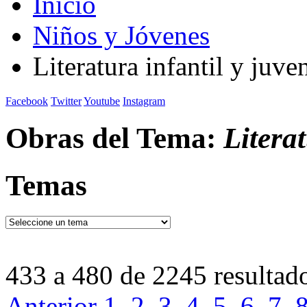
Inicio
Niños y Jóvenes
Literatura infantil y juven
Facebook
Twitter
Youtube
Instagram
Obras del Tema:
Literat
Temas
433 a 480 de 2245 resultad
Anterior
1
2
3
4
5
6
7