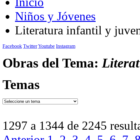
Inicio
Niños y Jóvenes
Literatura infantil y juven
Facebook
Twitter
Youtube
Instagram
Obras del Tema:
Literat
Temas
1297 a 1344 de 2245 result
Anterior
1
2
3
4
5
6
7