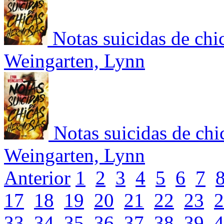
Notas suicidas de chi
Weingarten, Lynn
Notas suicidas de ch
Weingarten, Lynn
Anterior
1
2
3
4
5
6
7
17
18
19
20
21
22
23
2
33
34
35
36
37
38
39
4