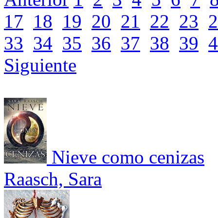
17
18
19
20
21
22
23
2
33
34
35
36
37
38
39
4
Siguiente
Nieve como cenizas
Raasch, Sara