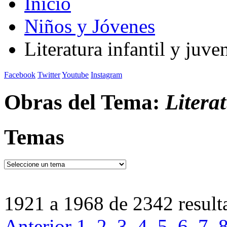
Inicio
Niños y Jóvenes
Literatura infantil y juven
Facebook
Twitter
Youtube
Instagram
Obras del Tema:
Literat
Temas
1921 a 1968 de 2342 result
Anterior
1
2
3
4
5
6
7