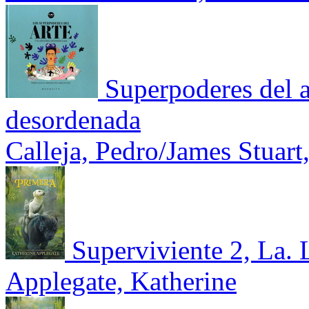
Superpoderes del a
desordenada
Calleja, Pedro/James Stuart
Superviviente 2, La. 
Applegate, Katherine