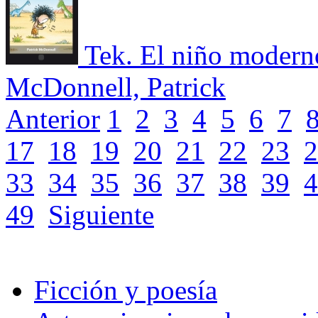
Tek. El niño moderno
McDonnell, Patrick
Anterior
1
2
3
4
5
6
7
17
18
19
20
21
22
23
2
33
34
35
36
37
38
39
4
49
Siguiente
Ficción y poesía