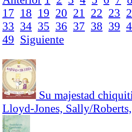
17
18
19
20
21
22
23
2
33
34
35
36
37
38
39
4
49
Siguiente
Su majestad chiquit
Lloyd-Jones, Sally/Roberts