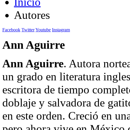
Inicio
Autores
Facebook
Twitter
Youtube
Instagram
Ann Aguirre
Ann Aguirre
. Autora norte
un grado en literatura ingle
escritora de tiempo completo
doblaje y salvadora de gati
en este orden. Creció en una
pero ahora vive en México c