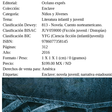
Editorial:
Océano exprés
Colección:
Enclave
Categoría:
Niños y Jóvenes
Tema:
Literatura infantil y juvenil
Clasificación Dewey:
813 - Novela. Cuento norteamericano.
Clasificación BISAC
JUV059000 (Ficción juvenil / Distopías)
Clasificación BIC
YFG (Ciencia ficción (infantil/juvenil))
ISBN:
9786077358145
Páginas:
312
Año:
2016
Formato / Peso:
1 X 1 X 1 (cm) / 0 (gramos)
Precio:
$199.00 MX / ND
Derechos de venta para:
América
Etiquetas:
Enclave; novela juvenil; narrativa estadounid