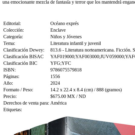
una emocionante mezcla de fantasía y terror que los mantendrá enganc
Editorial:
Océano exprés
Colección:
Enclave
Categoría:
Niños y Jóvenes
Tema:
Literatura infantil y juvenil
Clasificación Dewey:
813.6 - Literatura norteamericana. Ficción.
Clasificación BISAC
YAF019000;YAF003000;JUV059000;YAF
Clasificación BIC
YFG;YFC
ISBN:
9786075579818
Páginas:
1556
Año:
2024
Formato / Peso:
14.2 x 22.4 x 8.4 (cm) / 888 (gramos)
Precio:
$675.00 MX / ND
Derechos de venta para:
América
Etiquetas: