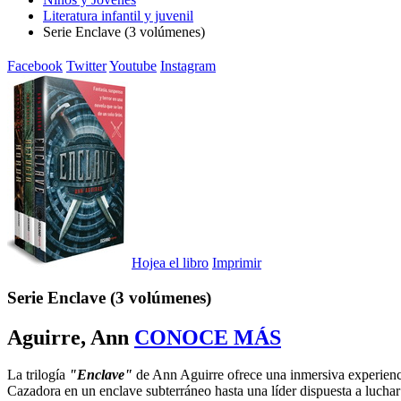
Literatura infantil y juvenil
Serie Enclave (3 volúmenes)
Facebook
Twitter
Youtube
Instagram
Hojea el libro
Imprimir
Serie Enclave (3 volúmenes)
Aguirre, Ann
CONOCE MÁS
La trilogía
"Enclave"
de Ann Aguirre ofrece una inmersiva experienci
Cazadora en un enclave subterráneo hasta una líder dispuesta a luchar 