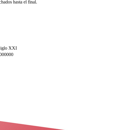
hados hasta el final.
 Siglo XXI
000000