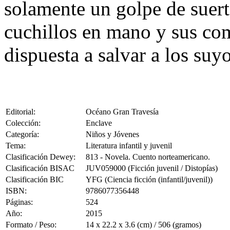
solamente un golpe de suerte
cuchillos en mano y sus com
dispuesta a salvar a los suyo
Editorial:
Océano Gran Travesía
Colección:
Enclave
Categoría:
Niños y Jóvenes
Tema:
Literatura infantil y juvenil
Clasificación Dewey:
813 - Novela. Cuento norteamericano.
Clasificación BISAC
JUV059000 (Ficción juvenil / Distopías)
Clasificación BIC
YFG (Ciencia ficción (infantil/juvenil))
ISBN:
9786077356448
Páginas:
524
Año:
2015
Formato / Peso:
14 x 22.2 x 3.6 (cm) / 506 (gramos)