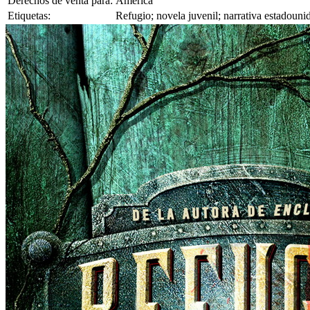
Derechos de venta para:
América
Etiquetas:
Refugio; novela juvenil; narrativa estadounid