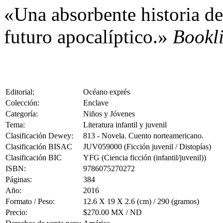
«Una absorbente historia de
futuro apocalíptico.»
Bookli
Editorial:
Océano exprés
Colección:
Enclave
Categoría:
Niños y Jóvenes
Tema:
Literatura infantil y juvenil
Clasificación Dewey:
813 - Novela. Cuento norteamericano.
Clasificación BISAC
JUV059000 (Ficción juvenil / Distopías)
Clasificación BIC
YFG (Ciencia ficción (infantil/juvenil))
ISBN:
9786075270272
Páginas:
384
Año:
2016
Formato / Peso:
12.6 X 19 X 2.6 (cm) / 290 (gramos)
Precio:
$270.00 MX / ND