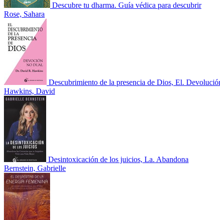
Descubre tu dharma. Guía védica para descubrir
Rose, Sahara
Descubrimiento de la presencia de Dios, El. Devolució
Hawkins, David
Desintoxicación de los juicios, La. Abandona
Bernstein, Gabrielle