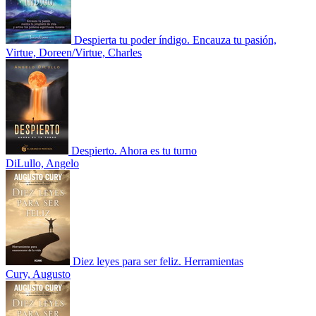
Despierta tu poder índigo. Encauza tu pasión,
Virtue, Doreen/Virtue, Charles
Despierto. Ahora es tu turno
DiLullo, Angelo
Diez leyes para ser feliz. Herramientas
Cury, Augusto