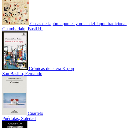
Cosas de Japón. apuntes y notas del Japón tradicional
Chamberlain, Basil H.
Crónicas de la era K-pop
San Basilio, Fernando
Cuarteto
Puértolas, Soledad