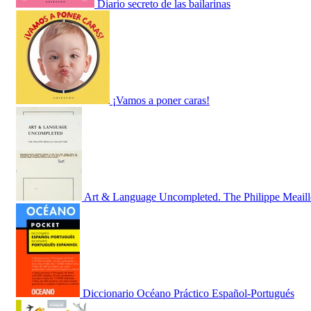
Diario secreto de las bailarinas
¡Vamos a poner caras!
Art & Language Uncompleted. The Philippe Meaill
Diccionario Océano Práctico Español-Portugués