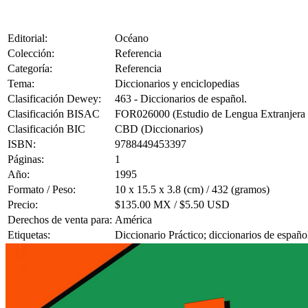
Editorial:
Océano
Colección:
Referencia
Categoría:
Referencia
Tema:
Diccionarios y enciclopedias
Clasificación Dewey:
463 - Diccionarios de español.
Clasificación BISAC
FOR026000 (Estudio de Lengua Extranjera 
Clasificación BIC
CBD (Diccionarios)
ISBN:
9788449453397
Páginas:
1
Año:
1995
Formato / Peso:
10 x 15.5 x 3.8 (cm) / 432 (gramos)
Precio:
$135.00 MX / $5.50 USD
Derechos de venta para:
América
Etiquetas:
Diccionario Práctico; diccionarios de español