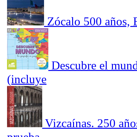
Zócalo 500 años, E
Descubre el mund
(incluye
Vizcaínas. 250 año
prueba