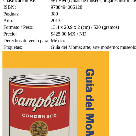
Clasificación BIC
WTHM (Guías de museos, lugares históricos, 
ISBN:
9788494006128
Páginas:
380
Año:
2013
Formato / Peso:
13.4 x 20.9 x 2 (cm) / 520 (gramos)
Precio:
$425.00 MX / ND
Derechos de venta para:
México
Etiquetas:
Guía del Moma; arte; arte moderno; museol