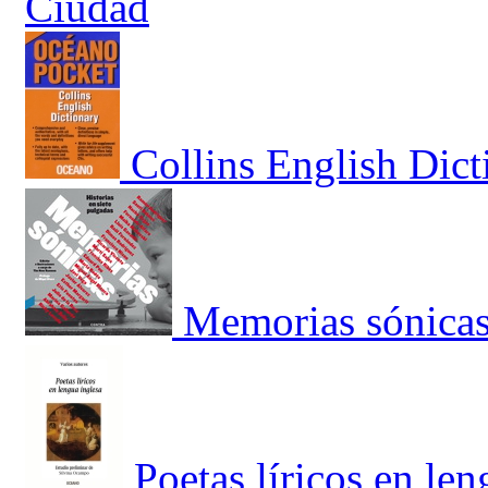
Ciudad
Collins English Dict
Memorias sónica
Poetas líricos en len