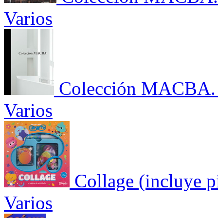
Varios
Colección MACBA. 
Varios
Collage (incluye p
Varios