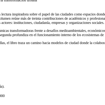
 la transformación urbana
lectura inspiradora sobre el papel de las ciudades como espacios dond
volumen reúne más de treinta contribuciones de académicos y profesion
 actores: instituciones, ciudadanía, empresas y organizaciones sociales.
icas transformadoras frente a desafíos medioambientales, económicos, cu
la segunda profundiza en el funcionamiento interno de los ecosistemas d
illas, el libro traza un camino hacia modelos de ciudad donde la colabo
a).
000