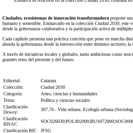
Enmarca su reflexión en la colección Ciudad 2030, centrada en
Ciudades, ecosistemas de innovación transformadora
propone una 
humano y sostenible. Enmarcado en la colección
Ciudad 2030
, este 
desde la gobernanza colaborativa y la participación activa de múltiples
Cada capítulo presenta una práctica concreta que pone en marcha dinám
aborda la gobernanza desde la intersección entre distintos sectores; 
A través de iniciativas locales y globales, tanto ambiciosas como senc
grandes retos del presente y del futuro.
Editorial:
Catarata
Colección:
Ciudad 2030
Categoría:
Artes, ciencias y humanidades
Tema:
Política y ciencias sociales
Clasificación
307.76 - Vida urbana. Ecología urbana (Sociologí
Dewey:
Clasificación
SOC026030;POL002000;BUS072000;SOC000
BISAC
Clasificación BIC
JFSG