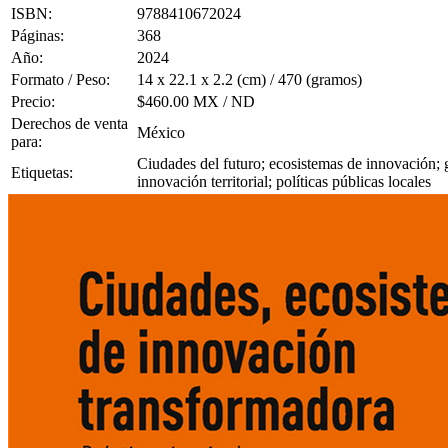
ISBN:
9788410672024
Páginas:
368
Año:
2024
Formato / Peso:
14 x 22.1 x 2.2 (cm) / 470 (gramos)
Precio:
$460.00 MX / ND
Derechos de venta
México
para:
Ciudades del futuro; ecosistemas de innovación; g
Etiquetas:
innovación territorial; políticas públicas locales