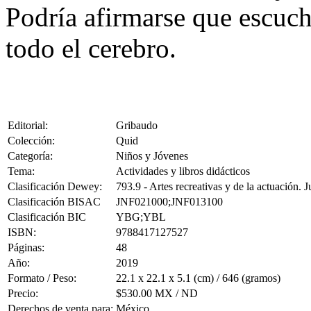
Podría afirmarse que escuch
todo el cerebro.
Editorial:
Gribaudo
Colección:
Quid
Categoría:
Niños y Jóvenes
Tema:
Actividades y libros didácticos
Clasificación Dewey:
793.9 - Artes recreativas y de la actuación. 
Clasificación BISAC
JNF021000;JNF013100
Clasificación BIC
YBG;YBL
ISBN:
9788417127527
Páginas:
48
Año:
2019
Formato / Peso:
22.1 x 22.1 x 5.1 (cm) / 646 (gramos)
Precio:
$530.00 MX / ND
Derechos de venta para:
México