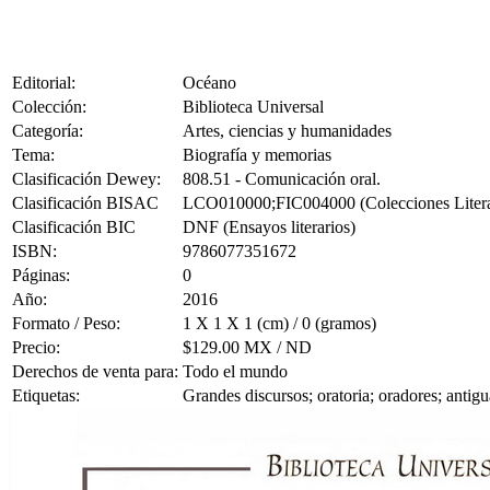
Editorial:
Océano
Colección:
Biblioteca Universal
Categoría:
Artes, ciencias y humanidades
Tema:
Biografía y memorias
Clasificación Dewey:
808.51 - Comunicación oral.
Clasificación BISAC
LCO010000;FIC004000 (Colecciones Literari
Clasificación BIC
DNF (Ensayos literarios)
ISBN:
9786077351672
Páginas:
0
Año:
2016
Formato / Peso:
1 X 1 X 1 (cm) / 0 (gramos)
Precio:
$129.00 MX / ND
Derechos de venta para:
Todo el mundo
Etiquetas:
Grandes discursos; oratoria; oradores; anti