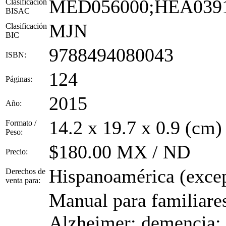
MED056000;HEA0391
Clasificación
BISAC
MJN
Clasificación
BIC
9788494080043
ISBN:
124
Páginas:
2015
Año:
14.2 x 19.7 x 0.9 (cm)
Formato /
Peso:
$180.00 MX / ND
Precio:
Hispanoamérica (excep
Derechos de
venta para:
Manual para familiare
Alzheimer; demencia; 