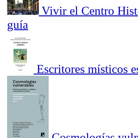
Vivir el Centro His
guía
Escritores místicos 
Cosmologías vuln