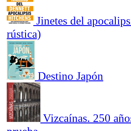
Jinetes del apocalip
rústica)
Destino Japón
Vizcaínas. 250 año