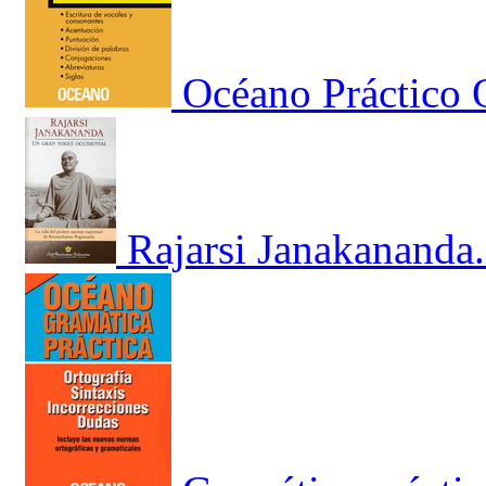
Océano Práctico O
Rajarsi Janakananda.