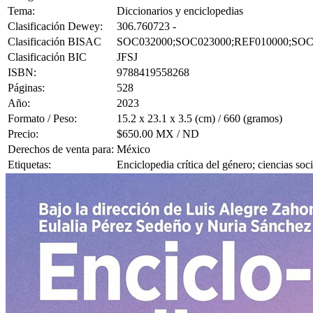
Tema:
Diccionarios y enciclopedias
Clasificación Dewey:
306.760723 -
Clasificación BISAC
SOC032000;SOC023000;REF010000;SOC
Clasificación BIC
JFSJ
ISBN:
9788419558268
Páginas:
528
Año:
2023
Formato / Peso:
15.2 x 23.1 x 3.5 (cm) / 660 (gramos)
Precio:
$650.00 MX / ND
Derechos de venta para:
México
Etiquetas:
Enciclopedia crítica del género; ciencias soc