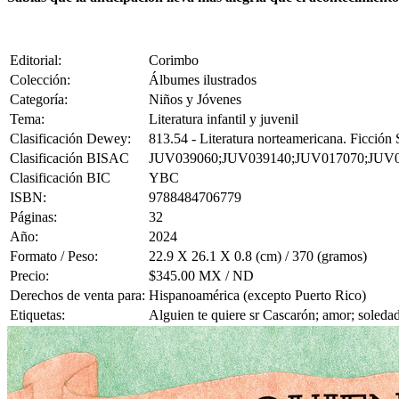
Editorial:
Corimbo
Colección:
Álbumes ilustrados
Categoría:
Niños y Jóvenes
Tema:
Literatura infantil y juvenil
Clasificación Dewey:
813.54 - Literatura norteamericana. Ficció
Clasificación BISAC
JUV039060;JUV039140;JUV017070;JUV
Clasificación BIC
YBC
ISBN:
9788484706779
Páginas:
32
Año:
2024
Formato / Peso:
22.9 X 26.1 X 0.8 (cm) / 370 (gramos)
Precio:
$345.00 MX / ND
Derechos de venta para:
Hispanoamérica (excepto Puerto Rico)
Etiquetas:
Alguien te quiere sr Cascarón; amor; soledad