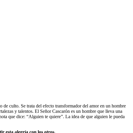
 de culto. Se trata del efecto transformador del amor en un hombre
rtalezas y talentos. El Señor Cascarón es un hombre que lleva una
nota que dice: “Alguien te quiere”. La idea de que alguien le pueda
r esta alegría con los otros.