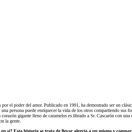
por el poder del amor. Publicado en 1991, ha demostrado ser un clásico
 una persona puede enriquecer la vida de los otros compartiendo sus fo
un corazón gigante lleno de caramelos es librado a Sr. Cascarón con una 
on la gente.
en sí? Esta historia se trata de llevar alegría a un mismo y comparti