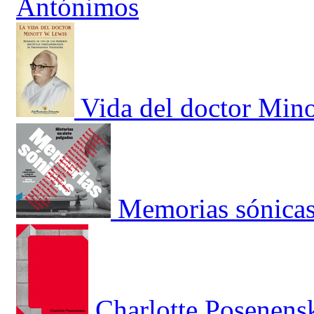
Antónimos
Vida del doctor Mino
Memorias sónica
Charlotte Posenens