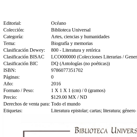
Editorial:
Océano
Colección:
Biblioteca Universal
Categoría:
Artes, ciencias y humanidades
Tema:
Biografía y memorias
Clasificación Dewey:
800 - Literatura y retórica
Clasificación BISAC
LCO000000 (Colecciones Literarias / Gener
Clasificación BIC
DQ (Antologías (no poéticas))
ISBN:
9786077351702
Páginas:
0
Año:
2016
Formato / Peso:
1 X 1 X 1 (cm) / 0 (gramos)
Precio:
$129.00 MX / ND
Derechos de venta para:
Todo el mundo
Etiquetas:
Literatura epistolar; cartas; literatura; género