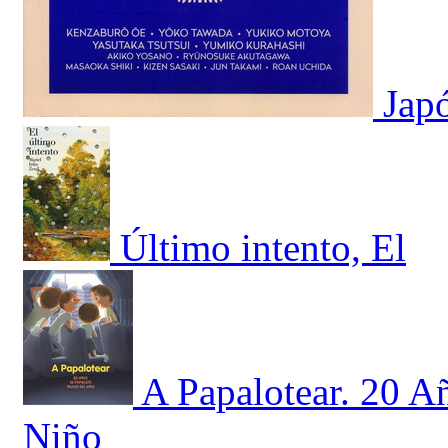
Japó
Último intento, El
A Papalotear. 20 A
Niño