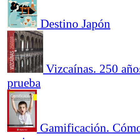
Destino Japón
Vizcaínas. 250 año
prueba
Gamificación. Cómo