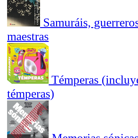
Samuráis, guerreros
maestras
Témperas (incluye
témperas)
Memorias sónica