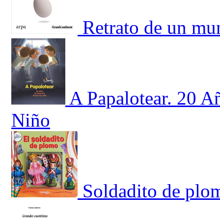
Retrato de un mu
A Papalotear. 20 A
Niño
Soldadito de plo