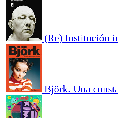
(Re) Institución i
Björk. Una const