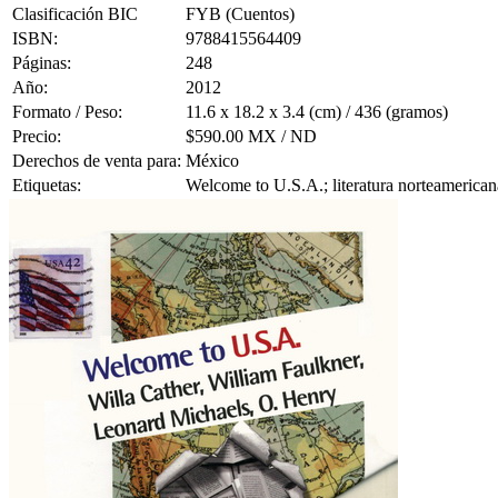
Clasificación BIC
FYB (Cuentos)
ISBN:
9788415564409
Páginas:
248
Año:
2012
Formato / Peso:
11.6 x 18.2 x 3.4 (cm) / 436 (gramos)
Precio:
$590.00 MX / ND
Derechos de venta para:
México
Etiquetas:
Welcome to U.S.A.; literatura norteamericana