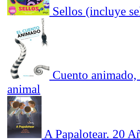
Sellos (incluye s
Cuento animado, E
animal
A Papalotear. 20 A