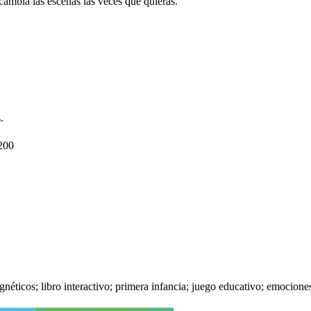
cambia las escenas las veces que quieras.
.
200
néticos; libro interactivo; primera infancia; juego educativo; emociones 