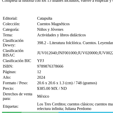
Completa la historia con los 15 imanes incluidos, vuelve a empezar y 
Editorial:
Catapulta
Colección:
Cuentos Magnéticos
Categoría:
Niños y Jóvenes
Tema:
Actividades y libros didácticos
Clasificación
398.2 - Literatura folclórica. Cuentos. Leyendas
Dewey:
Clasificación
JUV012040;JNF001000;JUV020000;JUV002
BISAC
Clasificación BIC
YFJ
ISBN:
9789876378666
Páginas:
12
Año:
2024
Formato / Peso:
20.6 x 20.6 x 1.3 (cm) / 748 (gramos)
Precio:
$385.00 MX / ND
Derechos de venta
México
para:
Los Tres Cerditos; cuentos clásicos; cuentos mag
Etiquetas:
relectura infinita; Juliana Perdomo