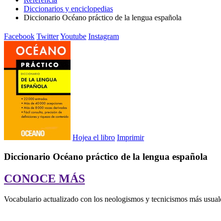
Diccionarios y enciclopedias
Diccionario Océano práctico de la lengua española
Facebook
Twitter
Youtube
Instagram
Hojea el libro
Imprimir
Diccionario Océano práctico de la lengua española
CONOCE MÁS
Vocabulario actualizado con los neologismos y tecnicismos más usuales;