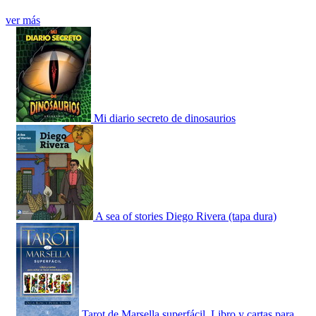
ver más
Mi diario secreto de dinosaurios
A sea of stories Diego Rivera (tapa dura)
Tarot de Marsella superfácil. Libro y cartas para