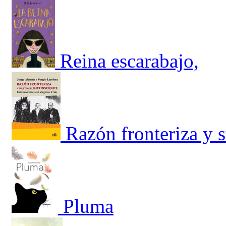
Reina escarabajo,
Razón fronteriza y s
Pluma