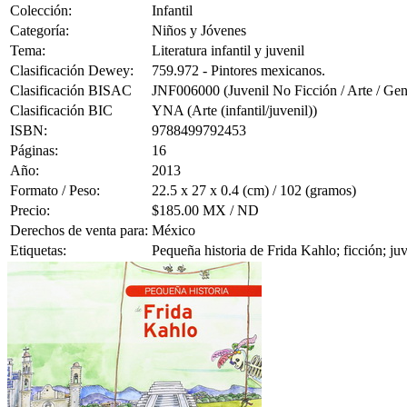
Colección:
Infantil
Categoría:
Niños y Jóvenes
Tema:
Literatura infantil y juvenil
Clasificación Dewey:
759.972 - Pintores mexicanos.
Clasificación BISAC
JNF006000 (Juvenil No Ficción / Arte / Gen
Clasificación BIC
YNA (Arte (infantil/juvenil))
ISBN:
9788499792453
Páginas:
16
Año:
2013
Formato / Peso:
22.5 x 27 x 0.4 (cm) / 102 (gramos)
Precio:
$185.00 MX / ND
Derechos de venta para:
México
Etiquetas:
Pequeña historia de Frida Kahlo; ficción; juve