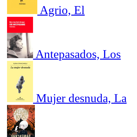
Agrio, El
Antepasados, Los
Mujer desnuda, La