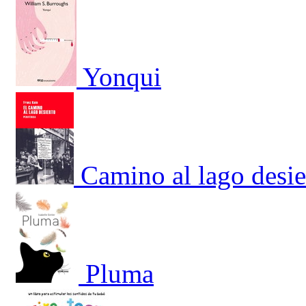
Yonqui
Camino al lago desie
Pluma