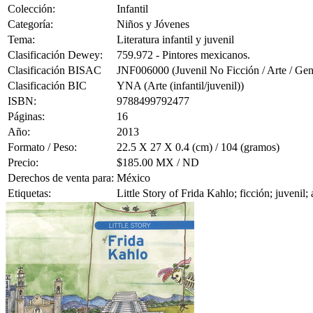
Colección:
Infantil
Categoría:
Niños y Jóvenes
Tema:
Literatura infantil y juvenil
Clasificación Dewey:
759.972 - Pintores mexicanos.
Clasificación BISAC
JNF006000 (Juvenil No Ficción / Arte / Gen
Clasificación BIC
YNA (Arte (infantil/juvenil))
ISBN:
9788499792477
Páginas:
16
Año:
2013
Formato / Peso:
22.5 X 27 X 0.4 (cm) / 104 (gramos)
Precio:
$185.00 MX / ND
Derechos de venta para:
México
Etiquetas:
Little Story of Frida Kahlo; ficción; juvenil; 