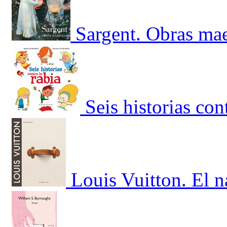
Sargent. Obras mae
Seis historias cont
Louis Vuitton. El 