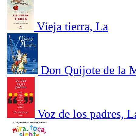
Vieja tierra, La
Don Quijote de la 
Voz de los padres, L