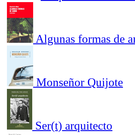
Algunas formas de 
Monseñor Quijote
Ser(t) arquitecto