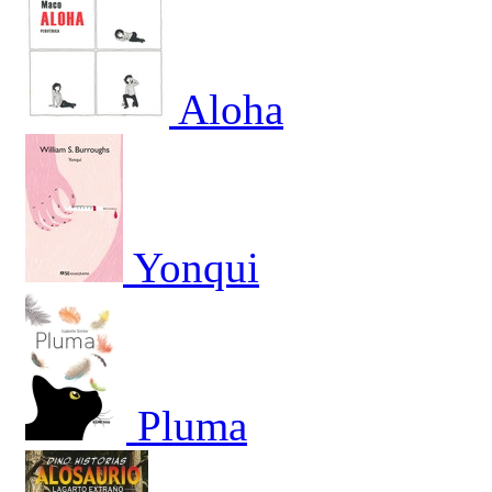
Aloha
Yonqui
Pluma