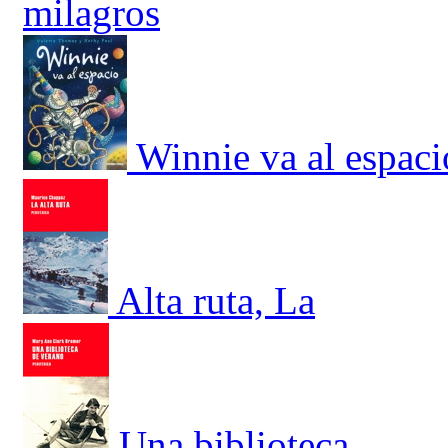
milagros
Winnie va al espaci
Alta ruta, La
Una biblioteca