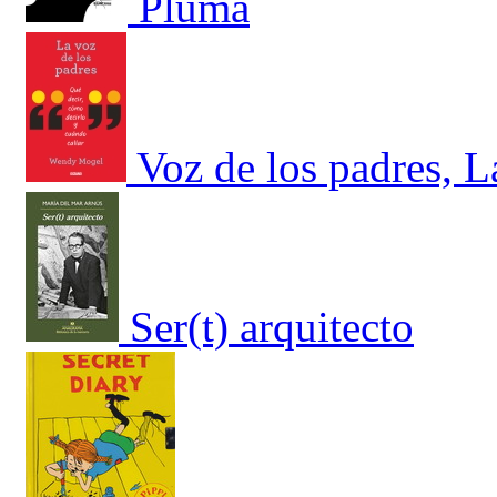
Pluma
Voz de los padres, L
Ser(t) arquitecto