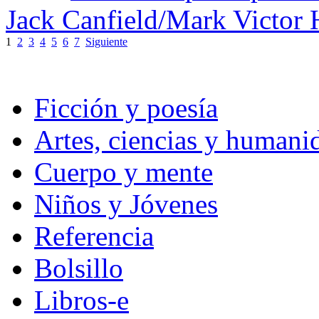
Jack Canfield/Mark Victo
1
2
3
4
5
6
7
Siguiente
Ficción y poesía
Artes, ciencias y humani
Cuerpo y mente
Niños y Jóvenes
Referencia
Bolsillo
Libros-e