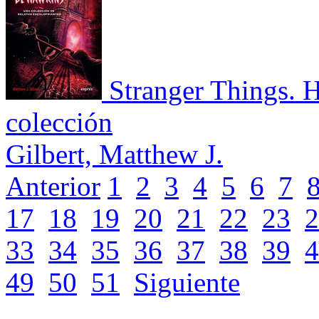
Stranger Things. 
colección
Gilbert, Matthew J.
Anterior
1
2
3
4
5
6
7
17
18
19
20
21
22
23
2
33
34
35
36
37
38
39
4
49
50
51
Siguiente