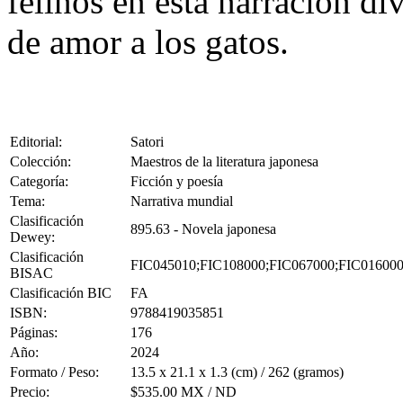
felinos en esta narración di
de amor a los gatos.
Editorial:
Satori
Colección:
Maestros de la literatura japonesa
Categoría:
Ficción y poesía
Tema:
Narrativa mundial
Clasificación
895.63 - Novela japonesa
Dewey:
Clasificación
FIC045010;FIC108000;FIC067000;FIC01600
BISAC
Clasificación BIC
FA
ISBN:
9788419035851
Páginas:
176
Año:
2024
Formato / Peso:
13.5 x 21.1 x 1.3 (cm) / 262 (gramos)
Precio:
$535.00 MX / ND