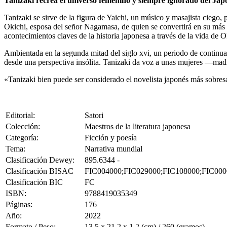
Tanizaki recrea el universo femenino y siempre ignorado del Japó
Tanizaki se sirve de la figura de Yaichi, un músico y masajista ciego,
Okichi, esposa del señor Nagamasa, de quien se convertirá en su más de
acontecimientos claves de la historia japonesa a través de la vida de O
Ambientada en la segunda mitad del siglo xvi, un periodo de continuas
desde una perspectiva insólita. Tanizaki da voz a unas mujeres ―madre
«Tanizaki bien puede ser considerado el novelista japonés más sobresa
Editorial:
Satori
Colección:
Maestros de la literatura japonesa
Categoría:
Ficción y poesía
Tema:
Narrativa mundial
Clasificación Dewey:
895.6344 -
Clasificación BISAC
FIC004000;FIC029000;FIC108000;FIC000
Clasificación BIC
FC
ISBN:
9788419035349
Páginas:
176
Año:
2022
Formato / Peso:
13.5 x 21.2 x 1.2 (cm) / 260 (gramos)