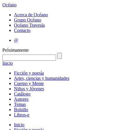
Océano
Acerca de Océano
Grupo Océano
Océano Travesía
Contacto
@
Próximamente
Inicio
Ficción y poesía
Artes, ciencias y humanidades
Cuerpo y Mente
Niños y Jóvenes
Catálogo
Autores
Temas
Bolsillo
Libros-e
Inicio
Ficción y poesía