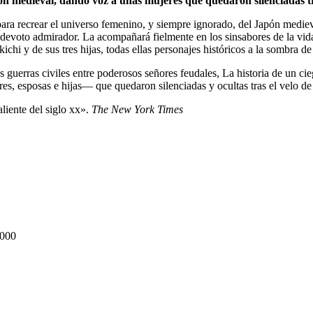
n medieval, dando voz a unas mujeres que quedaron silenciadas tras
 para recrear el universo femenino, y siempre ignorado, del Japón mediev
voto admirador. La acompañará fielmente en los sinsabores de la vida, e
kichi y de sus tres hijas, todas ellas personajes históricos a la sombra 
 guerras civiles entre poderosos señores feudales, La historia de un ci
s, esposas e hijas― que quedaron silenciadas y ocultas tras el velo de 
liente del siglo xx».
The New York Times
000