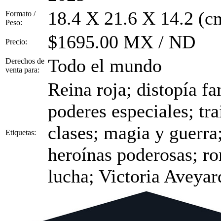
18.4 X 21.6 X 14.2 (c
Formato /
Peso:
$1695.00 MX / ND
Precio:
Todo el mundo
Derechos de
venta para:
Reina roja; distopía fa
poderes especiales; tra
clases; magia y guerra;
Etiquetas:
heroínas poderosas; r
lucha; Victoria Aveyar