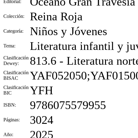
Océano Gran Travesía
Editorial:
Reina Roja
Colección:
Niños y Jóvenes
Categoría:
Literatura infantil y ju
Tema:
813.6 - Literatura nor
Clasificación
Dewey:
YAF052050;YAF0150
Clasificación
BISAC
YFH
Clasificación
BIC
9786075579955
ISBN:
3024
Páginas:
2025
Año: