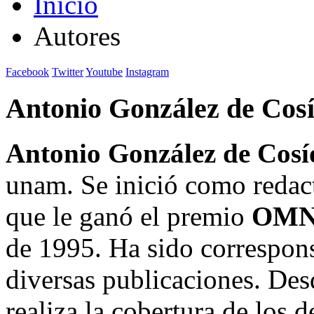
Inicio
Autores
Facebook
Twitter
Youtube
Instagram
Antonio González de Cos
Antonio González de Cosí
unam. Se inició como reda
que le ganó el premio
OMN
de 1995. Ha sido correspons
diversas publicaciones. De
realiza la cobertura de los d