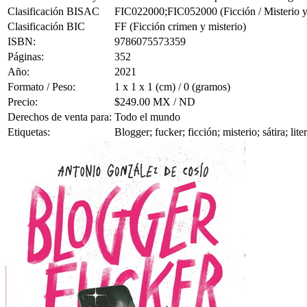
Clasificación BISAC
FIC022000;FIC052000 (Ficción / Misterio y D
Clasificación BIC
FF (Ficción crimen y misterio)
ISBN:
9786075573359
Páginas:
352
Año:
2021
Formato / Peso:
1 x 1 x 1 (cm) / 0 (gramos)
Precio:
$249.00 MX / ND
Derechos de venta para:
Todo el mundo
Etiquetas:
Blogger; fucker; ficción; misterio; sátira; l