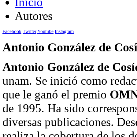
Inicio
Autores
Facebook
Twitter
Youtube
Instagram
Antonio González de Cos
Antonio González de Cosí
unam. Se inició como reda
que le ganó el premio
OMN
de 1995. Ha sido correspons
diversas publicaciones. De
realiza la cobertura de los d