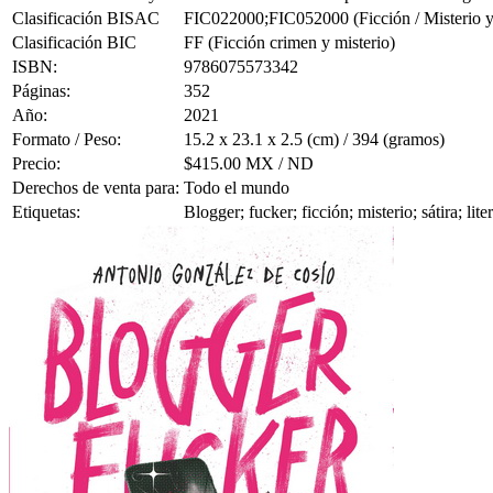
Clasificación BISAC
FIC022000;FIC052000 (Ficción / Misterio y D
Clasificación BIC
FF (Ficción crimen y misterio)
ISBN:
9786075573342
Páginas:
352
Año:
2021
Formato / Peso:
15.2 x 23.1 x 2.5 (cm) / 394 (gramos)
Precio:
$415.00 MX / ND
Derechos de venta para:
Todo el mundo
Etiquetas:
Blogger; fucker; ficción; misterio; sátira; l